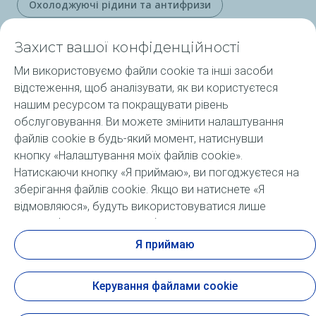
Охолоджуючі рідини та антифризи
Переглянути все
Захист вашої конфіденційності
Ми використовуємо файли cookie та інші засоби
Продукція ELF
відстеження, щоб аналізувати, як ви користуєтеся
нашим ресурсом та покращувати рівень
Послуги
обслуговування. Ви можете змінити налаштування
файлів cookie в будь-який момент, натиснувши
ELF в Україні та світі
кнопку «Налаштування моїх файлів cookie».
Натискаючи кнопку «Я приймаю», ви погоджуєтеся на
Підібрати оливу ELF
зберігання файлів cookie. Якщо ви натиснете «Я
відмовляюся», будуть використовуватися лише
FAQ
технічні файли cookie, необхідні для належного
функціонування сайту. Додаткову інформацію можна
Я приймаю
отримати на сторінці «Статут персональних даних і
засобів відстеження».
Керування файлами cookie
Офіційне повідомлення
Цифрова доступність: часткова відповідність
Cookies
Доступ до статуту персональних даних і засобів