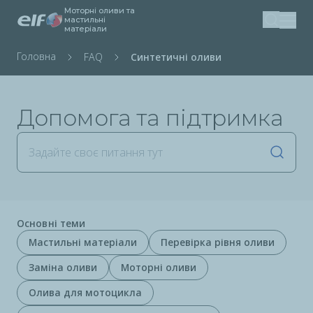
Моторні оливи та
Перейти
мастильні
матеріали
Пошук
до
основного
Рядок
Головна
Синтетичні оливи
FAQ
вмісту
навіґації
Допомога та підтримка
Запус
Основні теми
Мастильні матеріали
Перевірка рівня оливи
Заміна оливи
Моторні оливи
Олива для мотоцикла