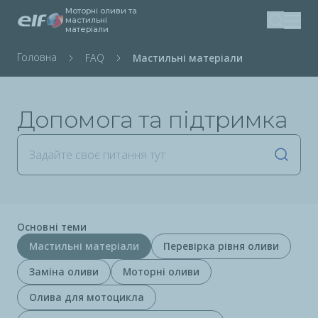
Моторні оливи та
Перейти
мастильні
матеріали
Пошук
до
основного
Рядок
Головна
Мастильні матеріали
FAQ
вмісту
навіґації
Допомога та підтримка
Запус
Основні теми
Мастильні матеріали
Перевірка рівня оливи
Заміна оливи
Моторні оливи
Олива для мотоцикла