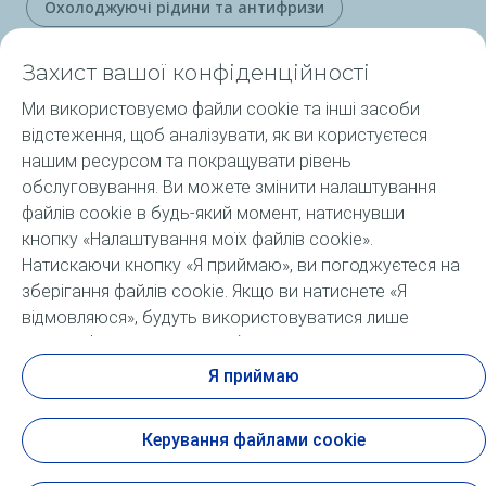
Охолоджуючі рідини та антифризи
Переглянути все
Захист вашої конфіденційності
Ми використовуємо файли cookie та інші засоби
Продукція ELF
відстеження, щоб аналізувати, як ви користуєтеся
нашим ресурсом та покращувати рівень
Послуги
обслуговування. Ви можете змінити налаштування
файлів cookie в будь-який момент, натиснувши
ELF в Україні та світі
кнопку «Налаштування моїх файлів cookie».
Натискаючи кнопку «Я приймаю», ви погоджуєтеся на
Підібрати оливу ELF
зберігання файлів cookie. Якщо ви натиснете «Я
відмовляюся», будуть використовуватися лише
FAQ
технічні файли cookie, необхідні для належного
функціонування сайту. Додаткову інформацію можна
Я приймаю
отримати на сторінці «Статут персональних даних і
засобів відстеження».
Керування файлами cookie
Офіційне повідомлення
Цифрова доступність: часткова відповідність
Cookies
Доступ до статуту персональних даних і засобів