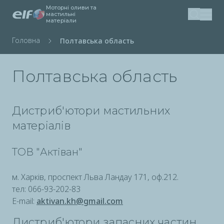
Моторні оливи та
Перейти
мастильні
матеріали
Пошук
до
основного
Рядок
Головна
Полтавська область
вмісту
навіґації
Полтавська область
Дистриб'ютори мастильних
матеріалів
ТОВ "Актіван"
м. Харків, проспект Льва Ландау 171, оф.212.
тел: 066-93-202-83
E-mail:
aktivan.kh@gmail.com
Дистриб'ютори запасних частин