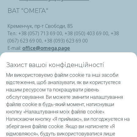
ВАТ "ОМЕГА"
Кременчук, пр-т Свободи, 85
Тел.: +38 (057) 713 69 00, +38 (050) 403 69 00, +38
(067) 623 69 00, +38 (093) 623 69 00
E-mail:
office@omega.page
Web:
https://omega.page/contacts
Захист вашої конфіденційності
Ми використовуємо файли cookie та інші засоби
відстеження, щоб аналізувати, як ви користуєтеся
Продукція ELF
нашим ресурсом та покращувати рівень
обслуговування. Ви можете змінити налаштування
Послуги
файлів cookie в будь-який момент, натиснувши
кнопку «Налаштування моїх файлів cookie».
ELF в Україні та світі
Натискаючи кнопку «Я приймаю», ви погоджуєтеся на
зберігання файлів cookie. Якщо ви натиснете «Я
Підібрати оливу ELF
відмовляюся», будуть використовуватися лише